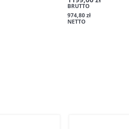
HY-
BRUTTO
T100
974,80
zł
100W
NETTO