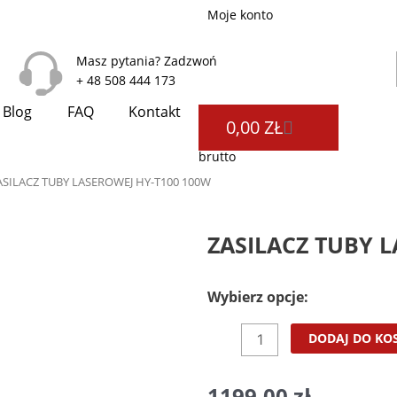
Moje konto
Masz pytania? Zadzwoń
+ 48 508 444 173
Blog
FAQ
Kontakt
WÓZEK
0,00
ZŁ
brutto
ASILACZ TUBY LASEROWEJ HY-T100 100W
ZASILACZ TUBY 
Wybierz opcje:
ilość
DODAJ DO KO
ZASILACZ
TUBY
1199,00
zł
LASEROWEJ