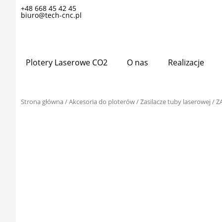
Przejdź
+48 668 45 42 45
biuro@tech-cnc.pl
do
treści
Plotery Laserowe CO2
O nas
Realizacje
Strona główna
/
Akcesoria do ploterów
/
Zasilacze tuby laserowej
/ Z