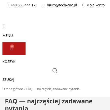
Przejdź
+48 508 444 173
biuro@tech-cnc.pl
Moje konto
do
treści
Main
Menu
MENU
0
WÓZEK
KOSZYK
SZUKAJ
Strona główna
/ FAQ — najczęściej zadawane pytania
FAQ — najczęściej zadawane
pytania