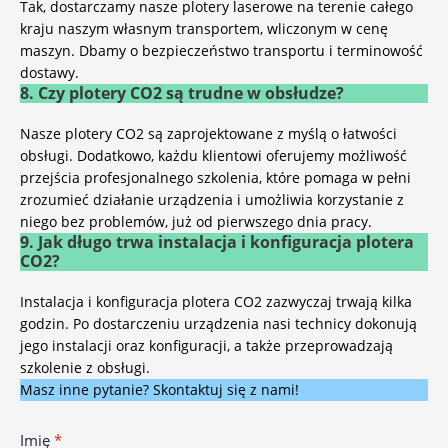
Tak, dostarczamy nasze
plotery laserowe
na terenie całego
kraju naszym własnym transportem, wliczonym w cenę
maszyn. Dbamy o bezpieczeństwo transportu i terminowość
dostawy.
8. Czy plotery CO2 są trudne w obsłudze?
Nasze plotery CO2 są zaprojektowane z myślą o łatwości
obsługi. Dodatkowo, każdu klientowi oferujemy możliwość
przejścia profesjonalnego szkolenia, które pomaga w pełni
zrozumieć działanie urządzenia i umożliwia korzystanie z
niego bez problemów, już od pierwszego dnia pracy.
9. Jak długo trwa instalacja i konfiguracja plotera
CO2?
Instalacja i konfiguracja plotera CO2 zazwyczaj trwają kilka
godzin. Po dostarczeniu urządzenia nasi technicy dokonują
jego instalacji oraz konfiguracji, a także przeprowadzają
szkolenie z obsługi.
Masz inne pytanie? Skontaktuj się z nami!
Imię
*