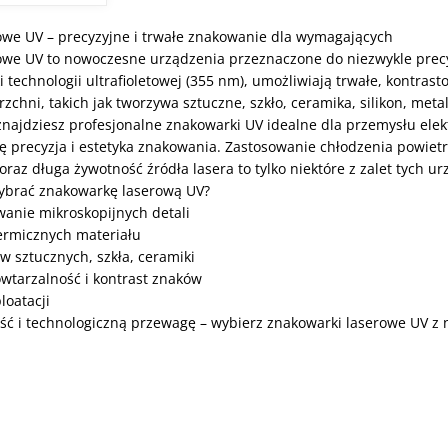
owe UV – precyzyjne i trwałe znakowanie dla wymagających
owe UV to nowoczesne urządzenia przeznaczone do niezwykle prec
i technologii ultrafioletowej (355 nm), umożliwiają trwałe, kontr
zchni, takich jak tworzywa sztuczne, szkło, ceramika, silikon, meta
 znajdziesz profesjonalne znakowarki UV idealne dla przemysłu el
się precyzja i estetyka znakowania. Zastosowanie chłodzenia powie
oraz długa żywotność źródła lasera to tylko niektóre z zalet tych u
ybrać znakowarkę laserową UV?
wanie mikroskopijnych detali
ermicznych materiału
w sztucznych, szkła, ceramiki
wtarzalność i kontrast znaków
loatacji
ść i technologiczną przewagę – wybierz znakowarki laserowe UV z n