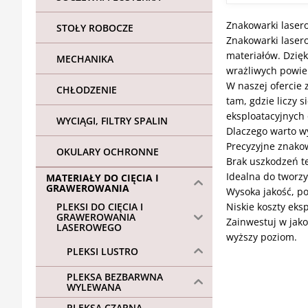
Znakowarki laser
STOŁY ROBOCZE
Znakowarki laser
materiałów. Dzięk
MECHANIKA
wrażliwych powier
W naszej ofercie
CHŁODZENIE
tam, gdzie liczy 
eksploatacyjnych 
WYCIĄGI, FILTRY SPALIN
Dlaczego warto w
Precyzyjne znako
OKULARY OCHRONNE
Brak uszkodzeń t
Idealna do tworzy
MATERIAŁY DO CIĘCIA I
GRAWEROWANIA
Wysoka jakość, po
PLEKSI DO CIĘCIA I
Niskie koszty eksp
GRAWEROWANIA
Zainwestuj w jako
LASEROWEGO
wyższy poziom.
PLEKSI LUSTRO
PLEKSA BEZBARWNA
WYLEWANA
PLEKSA CZARNA