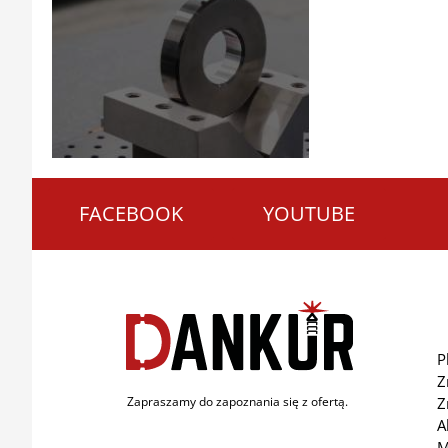
FACEBOOK
YOUTUBE
P
Z
Z
Zapraszamy do zapoznania się z ofertą.
A
M