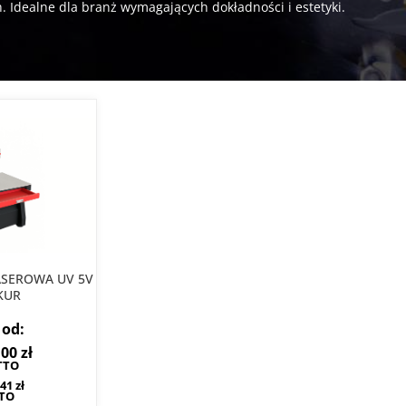
. Idealne dla branż wymagających dokładności i estetyki.
SEROWA UV 5V
KUR
 od:
,00
zł
TTO
,41
zł
TO