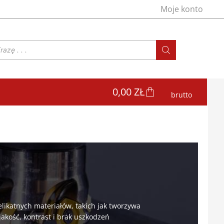
Moje konto
WÓZEK
0,00
ZŁ
brutto
likatnych materiałów, takich jak tworzywa
jakość, kontrast i brak uszkodzeń