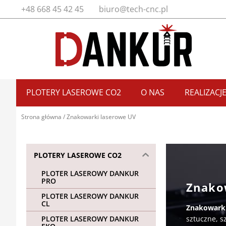
Przejdź
+48 668 45 42 45
biuro@tech-cnc.pl
do
treści
PLOTERY LASEROWE CO2
O NAS
REALIZACJ
Strona główna
/ Znakowarki laserowe UV
PLOTERY LASEROWE CO2
PLOTER LASEROWY DANKUR
PRO
Znako
PLOTER LASEROWY DANKUR
CL
Znakowarki
sztuczne, s
PLOTER LASEROWY DANKUR