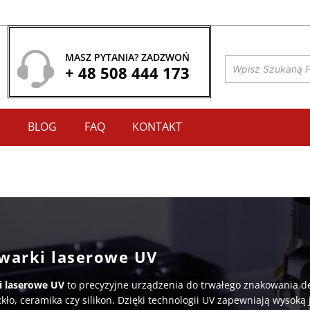
MASZ PYTANIA? ZADZWOŃ
Wyszukiwarka
produktów
+ 48 508 444 173
E
BLOG
FAQ
KONTAKT
warki laserowe UV
 laserowe UV
to precyzyjne urządzenia do trwałego znakowania de
zkło, ceramika czy silikon. Dzięki technologii UV zapewniają wysoką 