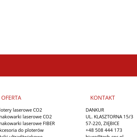
OFERTA
KONTAKT
lotery laserowe CO2
DANKUR
nakowarki laserowe CO2
UL. KLASZTORNA 15/3
nakowarki laserowe FIBER
57-220, ZIĘBICE
kcesoria do ploterów
+48 508 444 173
yjki ultradźwiękowe
biuro@tech-cnc.pl