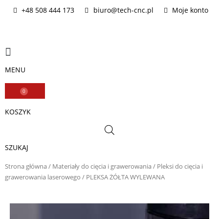
Przejdź
+48 508 444 173
biuro@tech-cnc.pl
Moje konto
do
treści
Main
Menu
MENU
0
WÓZEK
KOSZYK
SZUKAJ
Strona główna
/
Materiały do cięcia i grawerowania
/
Pleksi do cięcia i
grawerowania laserowego
/ PLEKSA ŻÓŁTA WYLEWANA