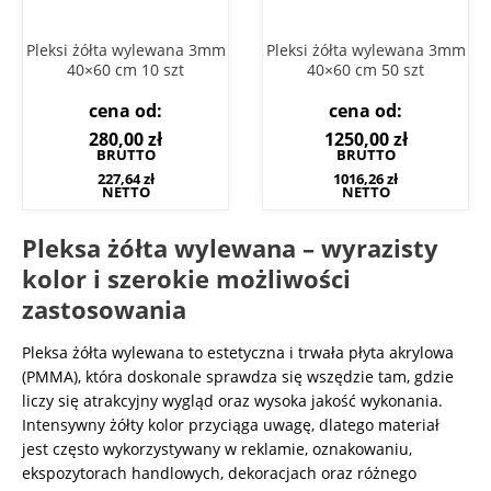
Pleksi żółta wylewana 3mm
Pleksi żółta wylewana 3mm
40×60 cm 10 szt
40×60 cm 50 szt
cena od:
cena od:
280,00
zł
1250,00
zł
BRUTTO
BRUTTO
227,64
zł
1016,26
zł
NETTO
NETTO
Pleksa żółta wylewana – wyrazisty
kolor i szerokie możliwości
zastosowania
Pleksa żółta wylewana to estetyczna i trwała płyta akrylowa
(PMMA), która doskonale sprawdza się wszędzie tam, gdzie
liczy się atrakcyjny wygląd oraz wysoka jakość wykonania.
Intensywny żółty kolor przyciąga uwagę, dlatego materiał
jest często wykorzystywany w reklamie, oznakowaniu,
ekspozytorach handlowych, dekoracjach oraz różnego