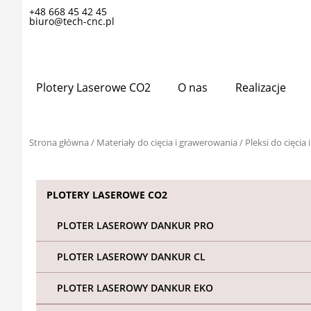
Przejdź
+48 668 45 42 45
biuro@tech-cnc.pl
do
treści
Plotery Laserowe CO2
O nas
Realizacje
Strona główna
/
Materiały do cięcia i grawerowania
/
Pleksi do cięci
PLOTERY LASEROWE CO2
PLOTER LASEROWY DANKUR PRO
PLOTER LASEROWY DANKUR CL
PLOTER LASEROWY DANKUR EKO