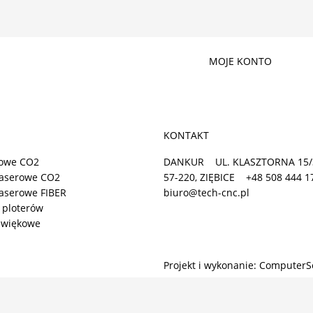
MOJE KONTO
KONTAKT
rowe CO2
DANKUR
UL. KLASZTORNA 15/
laserowe CO2
57-220, ZIĘBICE
+48 508 444 1
laserowe FIBER
biuro@tech-cnc.pl
 ploterów
dźwiękowe
Projekt i wykonanie: ComputerS