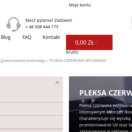
Moje konto
Masz pytania? Zadzwoń
+ 48 508 444 173
Blog
FAQ
Kontakt
WÓZEK
0,00
ZŁ
brutto
a i grawerowania laserowego
/ PLEKSA CZERWONA WYLEWANA
PLEKSA CZE
Pleksa czerwona wylewana 
intensywnym kolorze i dos
charakteryzuje się wysoką
promieniowanie UV oraz ła
zastosowanie w reklamie,