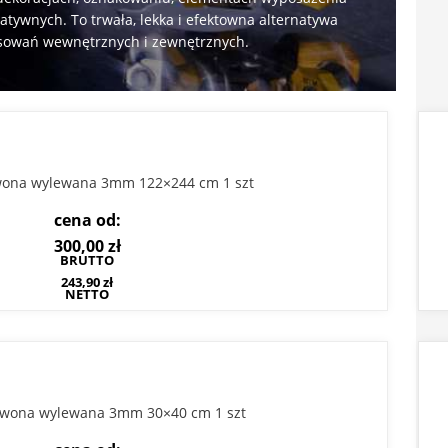
atywnych. To trwała, lekka i efektowna alternatywa
tosowań wewnętrznych i zewnętrznych.
rwona wylewana 3mm 122×244 cm 1 szt
cena od:
300,00
zł
BRUTTO
243,90
zł
NETTO
erwona wylewana 3mm 30×40 cm 1 szt