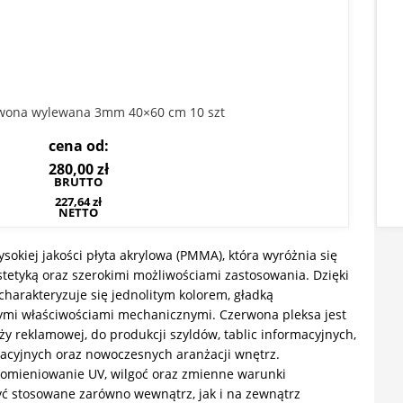
rwona wylewana 3mm 40×60 cm 10 szt
cena od:
280,00
zł
BRUTTO
227,64
zł
NETTO
okiej jakości płyta akrylowa (PMMA), która wyróżnia się
tetyką oraz szerokimi możliwościami zastosowania. Dzięki
charakteryzuje się jednolitym kolorem, gładką
ymi właściwościami mechanicznymi. Czerwona pleksa jest
y reklamowej, do produkcji szyldów, tablic informacyjnych,
acyjnych oraz nowoczesnych aranżacji wnętrz.
romieniowanie UV, wilgoć oraz zmienne warunki
ć stosowane zarówno wewnątrz, jak i na zewnątrz