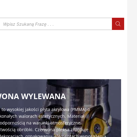
Wyszukiwarka
produktów
RWONA WYLEWANA
to wysokiej jakości płyta akrylowa (PMMA) o
konałych walorach estetycznych. Materiał
 odpornością na warunki atmosferyczne,
twością obróbki. Czerwona pleksa znajduje
 dekoracjach, oznakowaniu, elementach wyposażenia