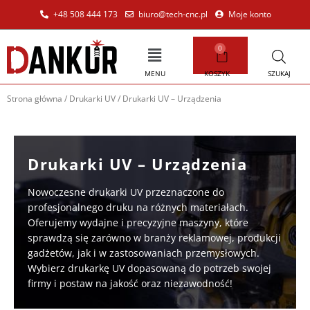
Przejdź
+48 508 444 173
biuro@tech-cnc.pl
Moje konto
do
treści
0
Main
WÓZEK
Menu
MENU
KOSZYK
SZUKAJ
Strona główna
/
Drukarki UV
/ Drukarki UV – Urządzenia
Drukarki UV – Urządzenia
Nowoczesne drukarki UV przeznaczone do
profesjonalnego druku na różnych materiałach.
Oferujemy wydajne i precyzyjne maszyny, które
sprawdzą się zarówno w branży reklamowej, produkcji
gadżetów, jak i w zastosowaniach przemysłowych.
Wybierz drukarkę UV dopasowaną do potrzeb swojej
firmy i postaw na jakość oraz niezawodność!