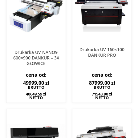
Drukarka UV 160×100
Drukarka UV NANO9
DANKUR PRO
600×900 DANKUR – 3X
GŁOWICE
cena od:
cena od:
87999,00
zł
49999,00
zł
BRUTTO
BRUTTO
71543,90
zł
40649,59
zł
NETTO
NETTO