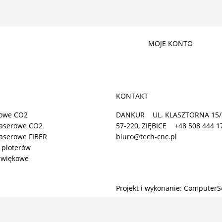
MOJE KONTO
KONTAKT
rowe CO2
DANKUR
UL. KLASZTORNA 15/
laserowe CO2
57-220, ZIĘBICE
+48 508 444 1
laserowe FIBER
biuro@tech-cnc.pl
 ploterów
dźwiękowe
Projekt i wykonanie: ComputerS